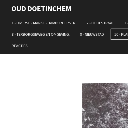
Ga
OUD DOETINCHEM
direct
naar
1 - DIVERSE - MARKT - HAMBURGERSTR.
2 - BOLIESTRAAT
3 
de
8 - TERBORGSEWEG EN OMGEVING.
9 - NIEUWSTAD
10 - P
hoofdinhoud
REACTIES