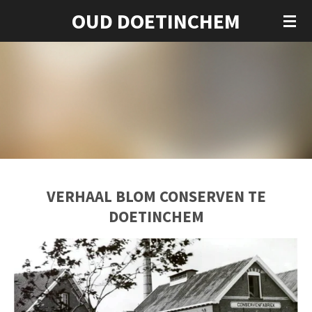
OUD DOETINCHEM
Ga
direct
naar
de
hoofdinhoud
VERHAAL BLOM CONSERVEN TE
DOETINCHEM